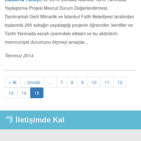
Yaylaştırma Projesi Mevcut Durum Değerlendirmesi,
Danimarkalı Gehl Mimarlık ve İstanbul Fatih Belediyesi tarafından
toplamda 295 sokağın yayalaştığı projenin öğrenciler, kentliler ve
Tarihi Yarımada esnafı üzerindeki etkisini ve bu aktörlerin
memnuniyet durumunu ölçmeyi amaçlar...
Temmuz 2014
ilk
« ilk
önceki
‹ önceki
…
Sayfa
7
Sayfa
8
Sayfa
9
Sayfa
10
Sayfa
11
Sayfa
12
Sayfalama
Sayfa
13
Sayfa
14
Şu
15
an
kullanılan
sayfa
İletişimde Kal