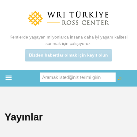
Ana
içeriğe
atla
Kentlerde yaşayan milyonlarca insana daha iyi yaşam kalitesi
sunmak için çalışıyoruz.
Bizden haberdar olmak için kayıt olun
Aramak istediğiniz terimi girin
Ara
Ara
Main
menu
Yayınlar