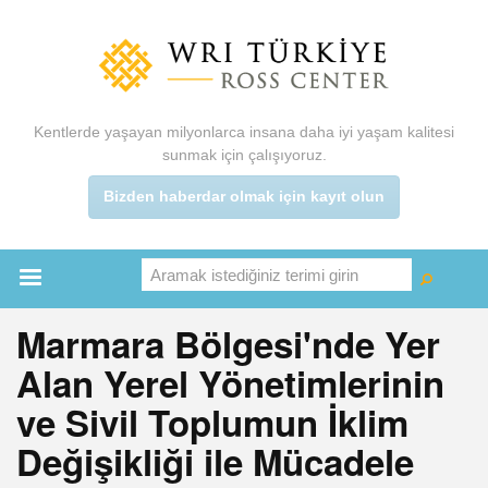
Ana
içeriğe
atla
Kentlerde yaşayan milyonlarca insana daha iyi yaşam kalitesi
sunmak için çalışıyoruz.
Bizden haberdar olmak için kayıt olun
Aramak istediğiniz terimi girin
Ara
Ara
Main
Marmara Bölgesi'nde Yer
menu
Alan Yerel Yönetimlerinin
ve Sivil Toplumun İklim
Değişikliği ile Mücadele