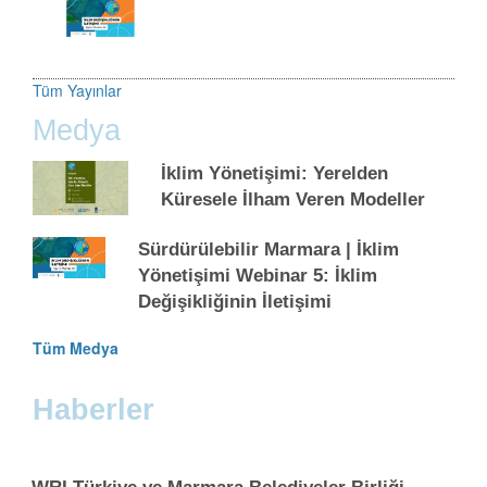
Tüm Yayınlar
Medya
İklim Yönetişimi: Yerelden
Küresele İlham Veren Modeller
Sürdürülebilir Marmara | İklim
Yönetişimi Webinar 5: İklim
Değişikliğinin İletişimi
Tüm Medya
Haberler