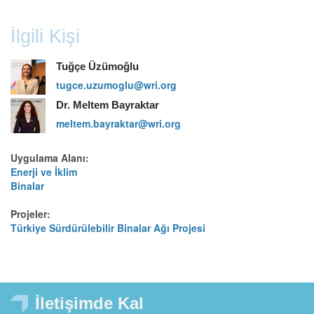
İlgili Kişi
Tuğçe Üzümoğlu
tugce.uzumoglu@wri.org
Dr. Meltem Bayraktar
meltem.bayraktar@wri.org
Uygulama Alanı:
Enerji ve İklim
Binalar
Projeler:
Türkiye Sürdürülebilir Binalar Ağı Projesi
İletişimde Kal