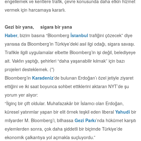
engellemek ve kentlere trafik, çevre konusunda daha etkin hizmet
vermek için harcamaya kararlı.
Gezi bir yana, sigara bir yana
Haber
, bizim basına “Bloomberg
İstanbul
trafiğini çözecek” diye
yansısa da Bloomberg’in Türkiye’deki asıl ilgi odağı, sigara savaşı.
Trafikle ilgili uygulamalar elbette Bloomberg’in işi değil, belediyeye
ait. Vakfın yaptığı, şehirleri “daha yaşanabilir kılmak” için bazı
projeleri desteklemek. (*)
Bloomberg’in
Karadeniz
’de bulunan Erdoğan’ı özel jetiyle ziyaret
ettiğini ve iki saat boyunca sohbet ettiklerini aktaran NYT’de şu
yorum yer alıyor:
“İlginç bir çift oldular. Muhafazakâr bir İslamcı olan Erdoğan,
küresel yatırımlar yapan bir elit örnek teşkil eden liberal
Yahudi
bir
milyarder M. Bloomberg’i, bilhassa
Gezi Parkı
’nda hükümet karşıtı
eylemlerden sonra, çok daha şiddetli bir biçimde Türkiye’de
ekonomik çalkantıya yol açmakla suçluyordu.”