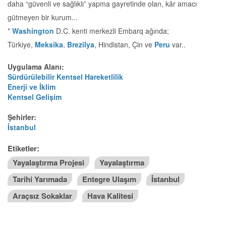
daha “güvenli ve sağlıklı” yapma gayretinde olan, kâr amacı
gütmeyen bir kurum...
*
Washington
D.C. kenti merkezli Embarq ağında;
Türkiye,
Meksika
,
Brezilya
, Hindistan, Çin ve
Peru
var..
Uygulama Alanı:
Sürdürülebilir Kentsel Hareketlilik
Enerji ve İklim
Kentsel Gelişim
Şehirler:
İstanbul
Etiketler:
Yayalaştırma Projesi
Yayalaştırma
Tarihi Yarımada
Entegre Ulaşım
İstanbul
Araçsız Sokaklar
Hava Kalitesi