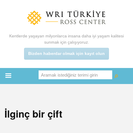
Ana
içeriğe
atla
Kentlerde yaşayan milyonlarca insana daha iyi yaşam kalitesi
sunmak için çalışıyoruz.
Bizden haberdar olmak için kayıt olun
Aramak istediğiniz terimi girin
Ara
Ara
Main
menu
İlginç bir çift