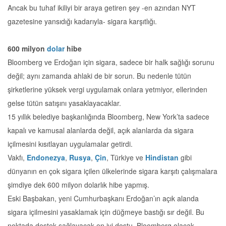
Ancak bu tuhaf ikiliyi bir araya getiren şey -en azından NYT
gazetesine yansıdığı kadarıyla- sigara karşıtlığı.
600 milyon
dolar
hibe
Bloomberg ve Erdoğan için sigara, sadece bir halk sağlığı sorunu
değil; aynı zamanda ahlaki de bir sorun. Bu nedenle tütün
şirketlerine yüksek vergi uygulamak onlara yetmiyor, ellerinden
gelse tütün satışını yasaklayacaklar.
15 yıllık belediye başkanlığında Bloomberg, New York’ta sadece
kapalı ve kamusal alanlarda değil, açık alanlarda da sigara
içilmesini kısıtlayan uygulamalar getirdi.
Vakfı,
Endonezya
,
Rusya
,
Çin
, Türkiye ve
Hindistan
gibi
dünyanın en çok sigara içilen ülkelerinde sigara karşıtı çalışmalara
şimdiye dek 600 milyon dolarlık hibe yapmış.
Eski Başbakan, yeni Cumhurbaşkanı Erdoğan’ın açık alanda
sigara içilmesini yasaklamak için düğmeye bastığı sır değil. Bu
noktada destek sağlayacak en iyi dostu, Bloomberg olacak.