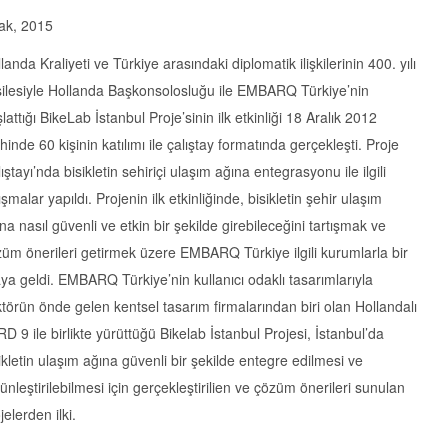
ak, 2015
landa Kraliyeti ve Türkiye arasındaki diplomatik ilişkilerinin 400. yılı
silesiyle Hollanda Başkonsolosluğu ile EMBARQ Türkiye’nin
lattığı BikeLab İstanbul Proje’sinin ilk etkinliği 18 Aralık 2012
ihinde 60 kişinin katılımı ile çalıştay formatında gerçekleşti. Proje
ıştayı’nda bisikletin sehiriçi ulaşım ağına entegrasyonu ile ilgili
ışmalar yapıldı. Projenin ilk etkinliğinde, bisikletin şehir ulaşım
na nasıl güvenli ve etkin bir şekilde girebileceğini tartışmak ve
üm önerileri getirmek üzere EMBARQ Türkiye ilgili kurumlarla bir
ya geldi. EMBARQ Türkiye’nin kullanıcı odaklı tasarımlarıyla
törün önde gelen kentsel tasarım firmalarından biri olan Hollandalı
D 9 ile birlikte yürüttüğü Bikelab İstanbul Projesi, İstanbul’da
ikletin ulaşım ağına güvenli bir şekilde entegre edilmesi ve
ünleştirilebilmesi için gerçekleştirilien ve çözüm önerileri sunulan
jelerden ilki.