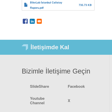
BikeLab İstanbul Calistay
735.73 KB
Raporu.pdf
İletişimde Kal
Bizimle İletişime Geçin
SlideShare
Facebook
Youtube
X
Channel