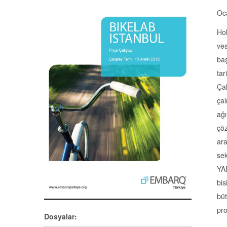
Oc
Hol
ve
baş
tar
Çal
çal
ağı
çöz
ara
sek
YAR
bis
büt
pro
Dosyalar: