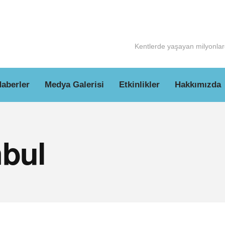
Kentlerde yaşayan milyonlarc
aberler
Medya Galerisi
Etkinlikler
Hakkımızda
nbul