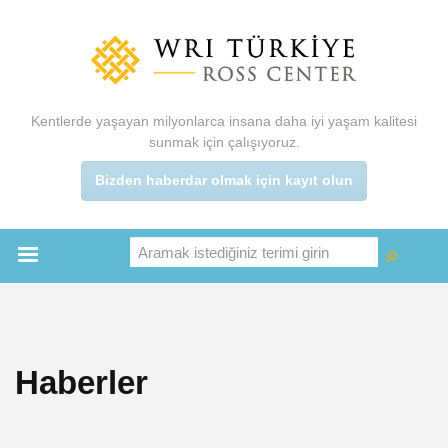
Ana
içeriğe
atla
Kentlerde yaşayan milyonlarca insana daha iyi yaşam kalitesi
sunmak için çalışıyoruz.
Bizden haberdar olmak için kayıt olun
Aramak istediğiniz terimi girin
Ara
Ara
Main
menu
Haberler