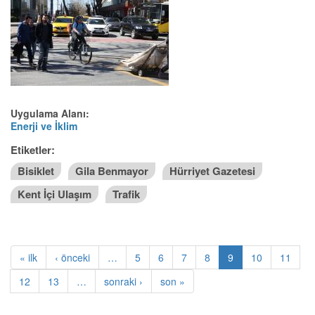
Uygulama Alanı:
Enerji ve İklim
Etiketler:
Bisiklet
Gila Benmayor
Hürriyet Gazetesi
Kent İçi Ulaşım
Trafik
ilk
« ilk
önceki
‹ önceki
…
Sayfa
5
Sayfa
6
Sayfa
7
Sayfa
8
Şu
9
Sayfa
10
Sayfa
11
Sayfalama
an
Sayfa
12
Sayfa
13
…
sonraki1
sonraki ›
son
son »
kullanılan
sayfa