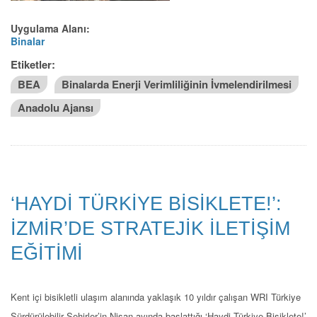
Uygulama Alanı:
Binalar
Etiketler:
BEA
Binalarda Enerji Verimliliğinin İvmelendirilmesi
Anadolu Ajansı
‘HAYDİ TÜRKİYE BİSİKLETE!’:
İZMİR’DE STRATEJİK İLETİŞİM
EĞİTİMİ
Kent içi bisikletli ulaşım alanında yaklaşık 10 yıldır çalışan WRI Türkiye
Sürdürülebilir Şehirler’in Nisan ayında başlattığı ‘Haydi Türkiye Bisiklete!’