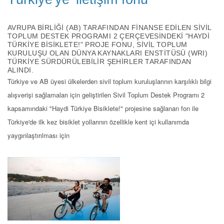
AVRUPA BIRLIĞI (AB) TARAFINDAN FINANSE EDILEN SIVIL
TOPLUM DESTEK PROGRAMI 2 ÇERÇEVESINDEKI "HAYDI
TÜRKIYE BISIKLETE!" PROJE FONU, SIVIL TOPLUM
KURULUŞU OLAN DÜNYA KAYNAKLARI ENSTITÜSÜ (WRI)
TÜRKIYE SÜRDÜRÜLEBILIR ŞEHIRLER TARAFINDAN
ALINDI.
Türkiye ve AB üyesi ülkelerden sivil toplum kuruluşlarının karşılıklı bilgi
alışverişi sağlamaları için geliştirilen Sivil Toplum Destek Programı 2
kapsamındaki "Haydi Türkiye Bisiklete!" projesine sağlanan fon ile
Türkiye'de ilk kez bisiklet yollarının özellikle kent içi kullanımda
yaygınlaştırılması için