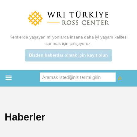
Ana
içeriğe
atla
Kentlerde yaşayan milyonlarca insana daha iyi yaşam kalitesi
sunmak için çalışıyoruz.
Bizden haberdar olmak için kayıt olun
Aramak istediğiniz terimi girin
Ara
Ara
Main
menu
Haberler