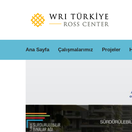
Ana
içeriğe
atla
Aramak istediğiniz terimi girin
Ana Sayfa
Çalışmalarımız
Projeler
H
Main
Ara
menu