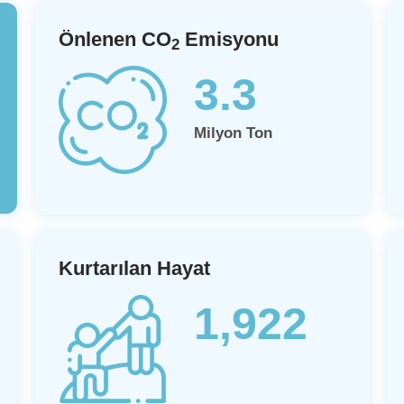
Önlenen CO
Emisyonu
2
3.3
Milyon Ton
Kurtarılan Hayat
1,922