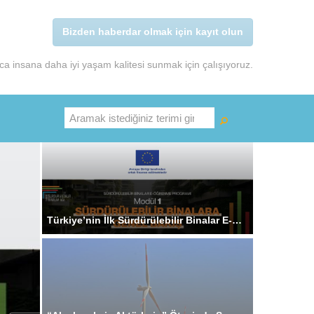
Bizden haberdar olmak için kayıt olun
a insana daha iyi yaşam kalitesi sunmak için çalışıyoruz.
Ara
Türkiye’nin İlk Sürdürülebilir Binalar E-Öğrenme Programı Hayata Geçti!