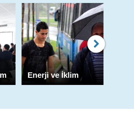
im
Enerji ve İklim
Kent