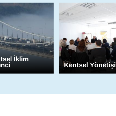
tsel İklim
enci
Kentsel Yönetiş