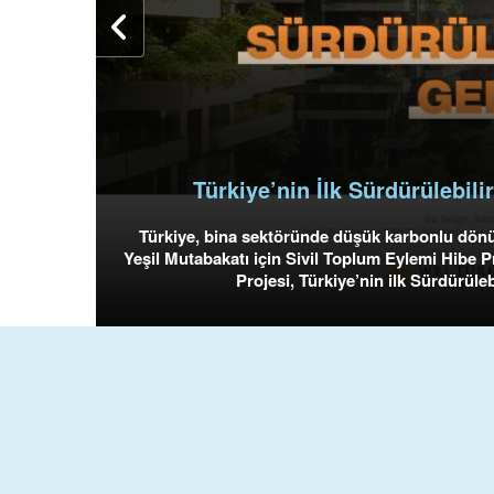
Türkiye’nin İlk Sürdürülebil
Türkiye, bina sektöründe düşük karbonlu dönü
Yeşil Mutabakatı için Sivil Toplum Eylemi Hibe 
Projesi, Türkiye’nin ilk Sürdürüle