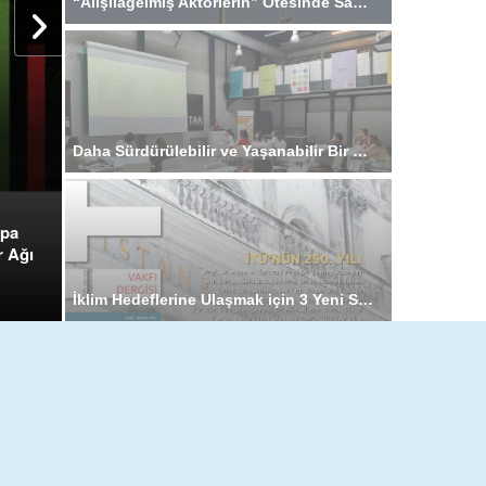
“Alışılagelmiş Aktörlerin” Ötesinde Sağlanan 102 Milyar ABD Dolarlık İklim Finansmanı, Giderek Güçlenen Çok Kutuplu Bir Gerçekliğe İşaret Ediyor
Daha Sürdürülebilir ve Yaşanabilir Bir Caferağa’yı Birlikte Tasarlamak
upa
r Ağı
İklim Hedeflerine Ulaşmak için 3 Yeni Stratejik Belge: Türkiye Bina Sektörü Karbonsuzlaşma Yol Haritası ve Yerel Eylem Planları