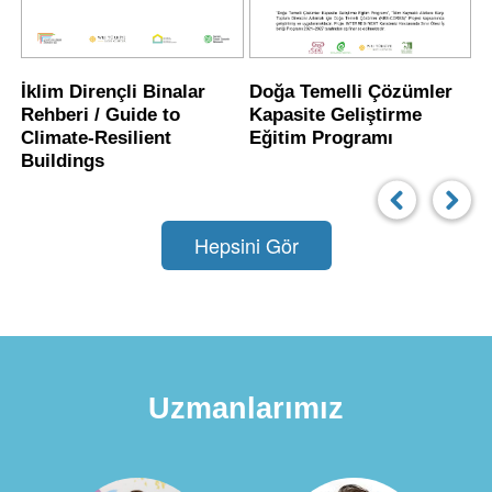
İklim Dirençli Binalar
Doğa Temelli Çözümler
T
Rehberi / Guide to
Kapasite Geliştirme
K
Climate-Resilient
Eğitim Programı
H
Buildings
Hepsini Gör
Uzmanlarımız