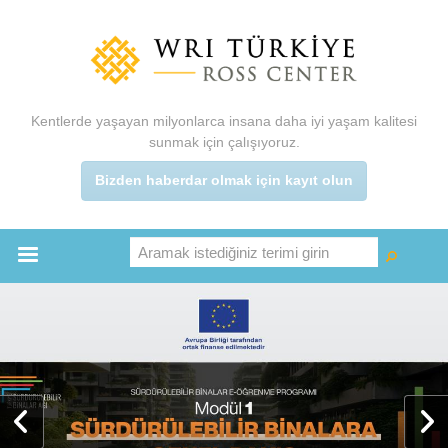
Ana
içeriğe
atla
Kentlerde yaşayan milyonlarca insana daha iyi yaşam kalitesi
sunmak için çalışıyoruz.
Bizden haberdar olmak için kayıt olun
Aramak istediğiniz terimi girin
Ara
Ara
Main
menu