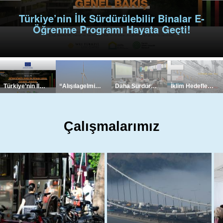
Türkiye’nin İlk Sürdürülebilir Binalar E-
Öğrenme Programı Hayata Geçti!
Türkiye’nin İlk Sürdürülebilir Binalar E-Öğrenme Programı Hayata Geçti!
“Alışılagelmiş Aktörlerin” Ötesinde Sağlanan 102 Milyar ABD Dolarlık İklim Finansmanı, Giderek Güçlenen Çok Kutuplu Bir Gerçekliğe İşaret Ediyor
Daha Sürdürülebilir ve Yaşanabilir Bir Caferağa’yı Birlikte Tasarlamak
İklim Hedeflerine Ulaşmak için 3 Yeni Stratejik Belge: Türkiye Bina Sektörü Karbonsuzlaşma Yol Haritası ve Yerel Eylem Planları
Çalışmalarımız